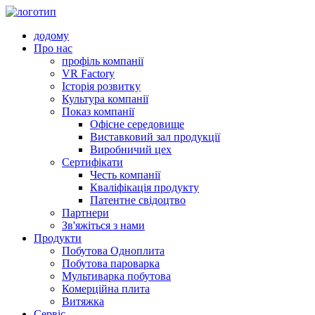
додому
Про нас
профіль компанії
VR Factory
Історія розвитку
Культура компанії
Показ компанії
Офісне середовище
Виставковий зал продукції
Виробничий цех
Сертифікати
Честь компанії
Кваліфікація продукту
Патентне свідоцтво
Партнери
Зв'яжіться з нами
Продукти
Побутова Одноплита
Побутова пароварка
Мультиварка побутова
Комерційна плита
Витяжка
Сервіс