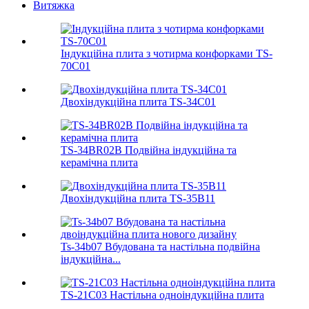
Витяжка
Індукційна плита з чотирма конфорками TS-
70C01
Двохіндукційна плита TS-34C01
TS-34BR02B Подвійна індукційна та
керамічна плита
Двохіндукційна плита TS-35B11
Ts-34b07 Вбудована та настільна подвійна
індукційна...
TS-21C03 Настільна одноіндукційна плита