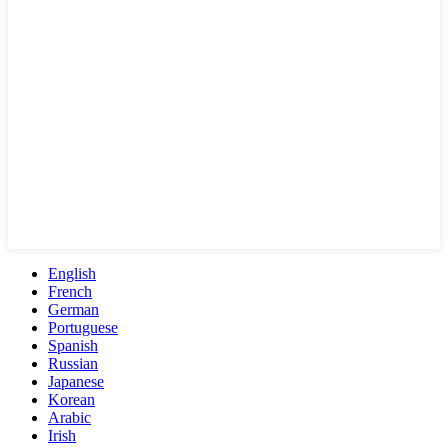
English
French
German
Portuguese
Spanish
Russian
Japanese
Korean
Arabic
Irish