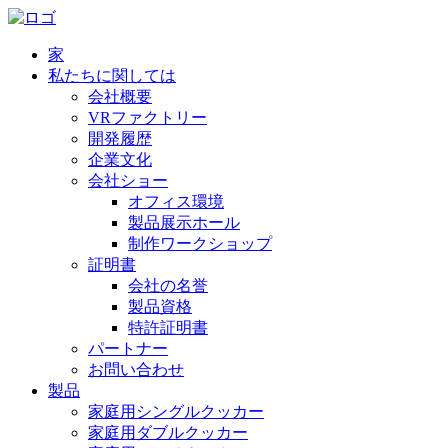
家
私たちに関しては
会社概要
VRファクトリー
開発履歴
企業文化
会社ショー
オフィス環境
製品展示ホール
制作ワークショップ
証明書
会社の名誉
製品資格
特許証明書
パートナー
お問い合わせ
製品
家庭用シングルクッカー
家庭用ダブルクッカー