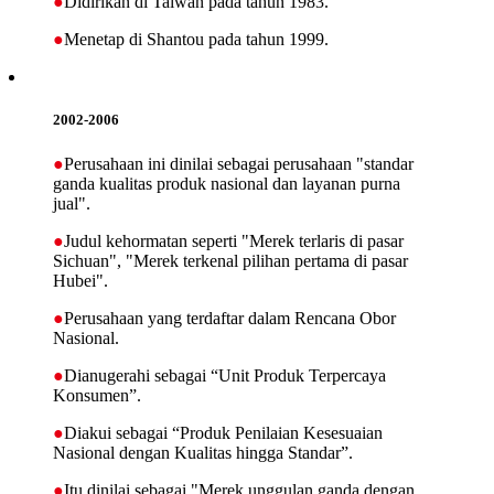
●
Didirikan di Taiwan pada tahun 1983.
●
Menetap di Shantou pada tahun 1999.
2002-2006
●
Perusahaan ini dinilai sebagai perusahaan "standar
ganda kualitas produk nasional dan layanan purna
jual".
●
Judul kehormatan seperti "Merek terlaris di pasar
Sichuan", "Merek terkenal pilihan pertama di pasar
Hubei".
●
Perusahaan yang terdaftar dalam Rencana Obor
Nasional.
●
Dianugerahi sebagai “Unit Produk Terpercaya
Konsumen”.
●
Diakui sebagai “Produk Penilaian Kesesuaian
Nasional dengan Kualitas hingga Standar”.
●
Itu dinilai sebagai "Merek unggulan ganda dengan