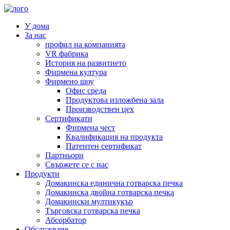
У дома
За нас
профил на компанията
VR фабрика
История на развитието
Фирмена култура
Фирмено шоу
Офис среда
Продуктова изложбена зала
Производствен цех
Сертификати
Фирмена чест
Квалификация на продукта
Патентен сертификат
Партньори
Свържете се с нас
Продукти
Домакинска единична готварска печка
Домакинска двойна готварска печка
Домакински мултикукър
Търговска готварска печка
Абсорбатор
Обслужване