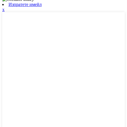
Изпратете имейл
x