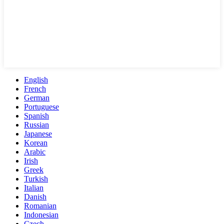
English
French
German
Portuguese
Spanish
Russian
Japanese
Korean
Arabic
Irish
Greek
Turkish
Italian
Danish
Romanian
Indonesian
Czech